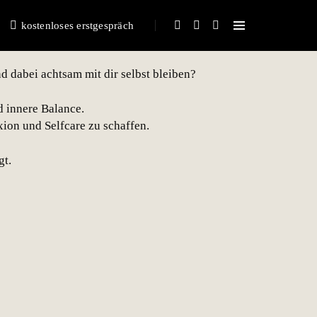
sten.
kostenloses erstgespräch
nd dabei achtsam mit dir selbst bleiben?
d innere Balance.
xion und Selfcare zu schaffen.
gt.