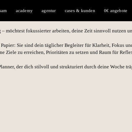
 dein Alltag mehr verdient als nur To-do-Li
 sam
academy
agentur
cases & kunden
0€ angebote
 – möchtest fokussierter arbeiten, deine Zeit sinnvoll nutzen u
Papier: Sie sind dein täglicher Begleiter für Klarheit, Fokus un
ne Ziele zu erreichen, Prioritäten zu setzen und Raum für Refle
anner, der dich stilvoll und strukturiert durch deine Woche trä