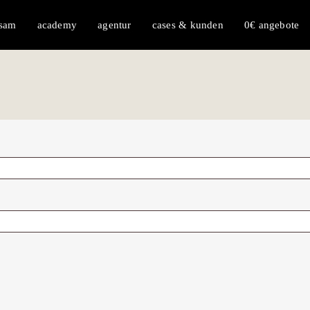
 sam
academy
agentur
cases & kunden
0€ angebote